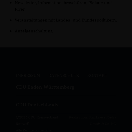
Newsletter, Informationsbroschüren, Plakate und
Flyer,
Veranstaltungen mit Landes- und Bundespolitikern,
Anzeigenschaltung
IMPRESSUM
DATENSCHUTZ
KONTAKT
CDU Baden-Württemberg
CDU Deutschlands
@2026 CDU Kreisverband
Realisation: Sharkness Media
Rottweil
GmbH & Co. KG
Alle Rechte vorbehalten.