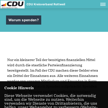
CDU Kreisverband Rottweil
Warum spenden?
Nur ein kleinerer Teil der benötigten finanziellen Mittel
wird durch die staatliche Parteienfinanzierung
bereitgestellt. Im Fall der CDU machen diese Gelder etwa
ein Drittel der Einnahmen aus. Alle weiteren Einnahmen
werden von unseren Mitgliedern und Freunden in Form
von Beiträgen und auch Spenden aufgebracht. Spenden
Cookie Hinweis
an politische Parteien sind ein Ausdruck lebendiger
Diese Webseite verwendet Cookies, die notwendig
Demokratie und werden daher vom Gesetz- und
sind, um die Webseite zu nutzen. Weiterhin
Verfassungsgeber ausdrücklich gewollt und sogar
verwenden wir Dienste von Drittanbietern, die uns
helfen, unser Webangebot zu verbessern (Website-
gefördert.