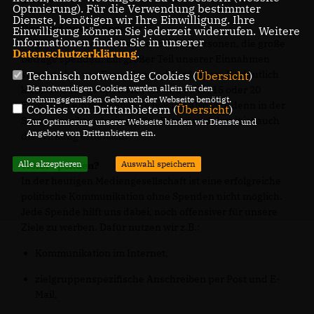
Optmierung). Für die Verwendung bestimmter
Dienste, benötigen wir Ihre Einwilligung. Ihre
Wer sind unsere Spender?
Einwilligung können Sie jederzeit widerrufen. Weitere
Informationen finden Sie in unserer
Es gibt zwar auch Firmen oder Privatpersonen, die große
Datenschutzerklärung
.
Beträge spenden. Ein großer Teil unserer Einnahmen
stammt aber von Freunden und Förderern, die deutlich
Technisch notwendige Cookies (
Übersicht
)
Die notwendigen Cookies werden allein für den
kleinere Beträge spenden, oft sind es 10, 15 oder 20
ordnungsgemäßen Gebrauch der Webseite benötigt.
Euro. Jede einzelne Spende bewirkt also viel, denn in der
Cookies von Drittanbietern (
Übersicht
)
Summe ergibt sich ein großer Betrag und damit ist auch
Zur Optimierung unserer Webseite binden wir Dienste und
Angebote von Drittanbietern ein.
die Wirkung erheblich.
Alle akzeptieren
Auswahl speichern
Wofür spenden?
In der heutigen Mediengesellschaft ist eine erfolgreiche
politische Kommunikation ohne Spenden nicht möglich.
Jede Spende hilft uns dabei, noch offensiver für unsere
Ziele zu werben. Dafür nutzen wir z.B.:
Kommunikation im Internet,
zielgruppenspezifische Anschreiben per Post und E-
Mail,