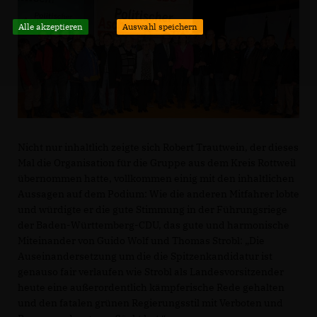
Alle akzeptieren
Auswahl speichern
Nicht nur inhaltlich zeigte sich Robert Trautwein, der dieses
Mal die Organisation für die Gruppe aus dem Kreis Rottweil
übernommen hatte, vollkommen einig mit den inhaltlichen
Aussagen auf dem Podium: Wie die anderen Mitfahrer lobte
und würdigte er die gute Stimmung in der Führungsriege
der Baden-Württemberg-CDU, das gute und harmonische
Miteinander von Guido Wolf und Thomas Strobl: „Die
Auseinandersetzung um die die Spitzenkandidatur ist
genauso fair verlaufen wie Strobl als Landesvorsitzender
heute eine außerordentlich kämpferische Rede gehalten
und den fatalen grünen Regierungsstil mit Verboten und