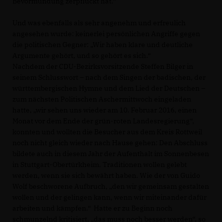
Bevormundung zerpflückt hat.“
Und was ebenfalls als sehr angenehm und erfreulich
angesehen wurde: keinerlei persönlichen Angriffe gegen
die politischen Gegner: „Wir haben klare und deutliche
Argumente gehört, und so gehört es sich.“
Nachdem der CDU-Bezirksvorsitzende Steffen Bilger in
seinem Schlusswort – nach dem Singen der badischen, der
württembergischen Hymne und dem Lied der Deutschen –
zum nächsten Politischen Aschermittwoch eingeladen
hatte, „wir sehen uns wieder am 10. Februar 2016, einen
Monat vor dem Ende der grün-roten Landesregierung“,
konnten und wollten die Besucher aus dem Kreis Rottweil
noch nicht gleich wieder nach Hause gehen: Den Abschluss
bildete auch in diesem Jahr der Aufenthalt im Sonnenbesen
in Stuttgart-Obertürkheim. Traditionen wollen gelebt
werden, wenn sie sich bewährt haben. Wie der von Guido
Wolf beschworene Aufbruch, „den wir gemeinsam gestalten
wollen und der gelingen kann, wenn wir miteinander dafür
arbeiten und kämpfen.“ Hatte er zu Beginn noch
schmunzelnd kritisiert, „das muss noch besser werden“, so