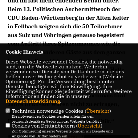
und im fast nicht endenden Beifall unter.
Beim 13. Politischen Aschermittwoch der
CDU Baden-Württemberg in der Alten Kelter
in Fellbach zeigten sich die 50 Teilnehmer
aus Sulz und Vöhringen genauso begeistert
vom Auftritt ihres Spitzenmannes wie die
Cookie Hinweis
knapp 2 000 anderen Gäste aus dem ganzen
Land. „Aufbruch“ lautete die Devise von
Diese Webseite verwendet Cookies, die notwendig
sind, um die Webseite zu nutzen. Weiterhin
Guido Wolf, die er in der vollgefüllten Halle
verwenden wir Dienste von Drittanbietern, die uns
helfen, unser Webangebot zu verbessern (Website-
auch spürte: „Wir brauchen den Aufbruch
Optmierung). Für die Verwendung bestimmter
Dienste, benötigen wir Ihre Einwilligung. Ihre
für unser Land, mit einer von der CDU
Einwilligung können Sie jederzeit widerrufen. Weitere
geführten Landesregierung. Nochmals fünf
Informationen finden Sie in unserer
Datenschutzerklärung
.
Jahre Grün-Rot wären nicht zu ertragen,
Technisch notwendige Cookies (
Übersicht
)
weder in der Bildungs- noch in der
Die notwendigen Cookies werden allein für den
Haushalts- oder auch Verkehrspolitik.“
ordnungsgemäßen Gebrauch der Webseite benötigt.
Cookies von Drittanbietern (
Übersicht
)
Zur Optimierung unserer Webseite binden wir Dienste und
Angebote von Drittanbietern ein.