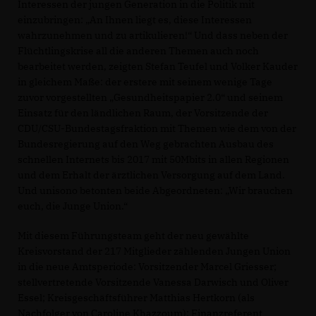
Interessen der jungen Generation in die Politik mit
einzubringen: „An Ihnen liegt es, diese Interessen
wahrzunehmen und zu artikulieren!“ Und dass neben der
Flüchtlingskrise all die anderen Themen auch noch
bearbeitet werden, zeigten Stefan Teufel und Volker Kauder
in gleichem Maße: der erstere mit seinem wenige Tage
zuvor vorgestellten „Gesundheitspapier 2.0“ und seinem
Einsatz für den ländlichen Raum, der Vorsitzende der
CDU/CSU-Bundestagsfraktion mit Themen wie dem von der
Bundesregierung auf den Weg gebrachten Ausbau des
schnellen Internets bis 2017 mit 50Mbits in allen Regionen
und dem Erhalt der ärztlichen Versorgung auf dem Land.
Und unisono betonten beide Abgeordneten: „Wir brauchen
euch, die Junge Union.“
Mit diesem Führungsteam geht der neu gewählte
Kreisvorstand der 217 Mitglieder zählenden Jungen Union
in die neue Amtsperiode: Vorsitzender Marcel Griesser;
stellvertretende Vorsitzende Vanessa Darwisch und Oliver
Essel; Kreisgeschäftsführer Matthias Hertkorn (als
Nachfolger von Caroline Khazzoum); Finanzreferent