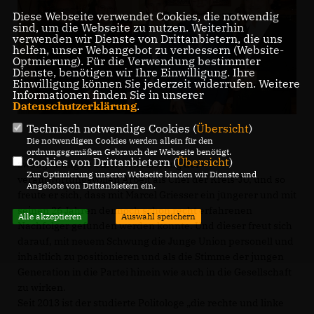
Diese Webseite verwendet Cookies, die notwendig
sind, um die Webseite zu nutzen. Weiterhin
verwenden wir Dienste von Drittanbietern, die uns
helfen, unser Webangebot zu verbessern (Website-
Optmierung). Für die Verwendung bestimmter
Dienste, benötigen wir Ihre Einwilligung. Ihre
Einwilligung können Sie jederzeit widerrufen. Weitere
Informationen finden Sie in unserer
Datenschutzerklärung
.
Technisch notwendige Cookies (
Übersicht
)
Die notwendigen Cookies werden allein für den
ordnungsgemäßen Gebrauch der Webseite benötigt.
Cookies von Drittanbietern (
Übersicht
)
zwangsläufig zu einer Reduzierung der
Zur Optimierung unserer Webseite binden wir Dienste und
verantwortungsvollen Arbeit als Chef der Kreis-JU, und so
Angebote von Drittanbietern ein.
freute er sich, dass mit Marcel Griesser ein jüngerer und mit
seinen 26 Jahren dennoch schon recht erfahrenen
Alle akzeptieren
Auswahl speichern
Nachfolger gefunden werden konnte. Und dieser freut sich
darauf, mit neuem Schwung die Junge Union personell und
inhaltlich zu positionieren und als die Stimme der jungen
Generation in die Partei hinein wie auch in die Gesellschaft
zu wirken.
Seit 2013 ist der studierte Politologe „die rechte und linke