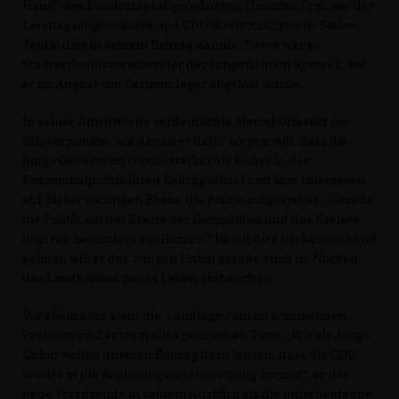
Hand“ des Bundestagsabgeordneten Thorsten Frei, wie der
Landtagsabgeordnete und CDU-Kreisvorsitzende Stefan
Teufel dies in seinem Beitrag nannte. Davor war er
Stadtverbandsvorsitzender der Jungen Union Rottweil, bis
er im August von Carmen Jäger abgelöst wurde.
In seiner Antrittsrede verdeutlichte Marcel Griesser die
Schwerpunkte, mit denen er dafür sorgen will, dass die
junge Generation (noch) stärker als bisher in der
Kommunalpolitik ihren Beitrag leistet und ihre Interessen
auf dieser wichtigen Ebene die Politik mitgestaltet: „Gerade
die Politik auf der Ebene der Gemeinden und des Kreises
liegt mir besonders am Herzen.“ Damit dies flächendeckend
gelingt, will er der Jungen Union gerade auch im Norden
des Landkreises neues Leben einhauchen.
Vor allem aber steht die Landtagswahl im kommenden
Frühjahr im Zentrum alles politischen Tuns: „Wir als Junge
Union wollen unseren Beitrag dazu leisten, dass die CDU
wieder in die Regierungsverantwortung kommt“, so der
neue Vorsitzende in seinem Ausblick als die entscheidende