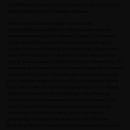
und wichtige Aufgabe seiner Organisation für die nächsten
Wochen und ja nur noch wenigen Monate.
Dass mit dem Bundestagsabgeordneten und
Unionsfraktionsvorsitzenden Volker Kauder einer der
einflussreichsten und vor allem wichtigsten Politiker auf
der Berliner Bühne zu der Mitgliederversammlung der
Jungen Union nach Rottweil gekommen war, zeigte einmal
seine Wertschätzung für die Arbeit der JU, aber auch wie
sehr er Basis in seiner politischen Heimat verbunden ist. Er
freue sich so viele politisch interessierte junge Menschen zu
sehen und zu erleben. Und wenn mit Johannes Blepp und
dem ebenfalls ausgeschiedenen Finanzreferenten Rafael
Walz zwei JU-ler das Amt des Bürgermeisters – der eine in
Bösingen, der andere in Gundelfingen nahe Freiburg –
besetzen konnten, dann zeige dies, dass die Junge Union
als die Triebfeder für kommunalpolitische Ämter eine
hervorragende Plattform biete, und er ermunterte
gleichzeitig die Junge Union innerhalb der CDU ihren
Einfluss geltend zu machen und das Lebensgefühl und die