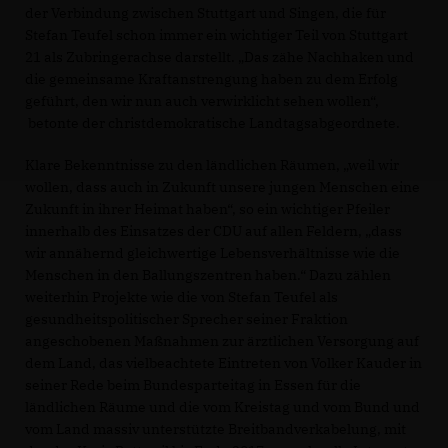
der Verbindung zwischen Stuttgart und Singen, die für
Stefan Teufel schon immer ein wichtiger Teil von Stuttgart
21 als Zubringerachse darstellt. „Das zähe Nachhaken und
die gemeinsame Kraftanstrengung haben zu dem Erfolg
geführt, den wir nun auch verwirklicht sehen wollen“,
betonte der christdemokratische Landtagsabgeordnete.
Klare Bekenntnisse zu den ländlichen Räumen, „weil wir
wollen, dass auch in Zukunft unsere jungen Menschen eine
Zukunft in ihrer Heimat haben“, so ein wichtiger Pfeiler
innerhalb des Einsatzes der CDU auf allen Feldern, „dass
wir annähernd gleichwertige Lebensverhältnisse wie die
Menschen in den Ballungszentren haben.“ Dazu zählen
weiterhin Projekte wie die von Stefan Teufel als
gesundheitspolitischer Sprecher seiner Fraktion
angeschobenen Maßnahmen zur ärztlichen Versorgung auf
dem Land, das vielbeachtete Eintreten von Volker Kauder in
seiner Rede beim Bundesparteitag in Essen für die
ländlichen Räume und die vom Kreistag und vom Bund und
vom Land massiv unterstützte Breitbandverkabelung, mit