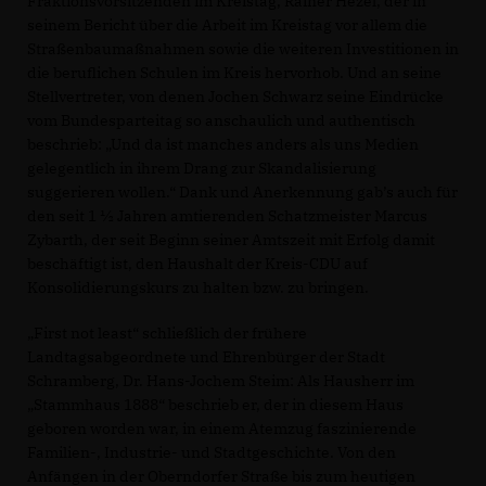
Fraktionsvorsitzenden im Kreistag, Rainer Hezel, der in
seinem Bericht über die Arbeit im Kreistag vor allem die
Straßenbaumaßnahmen sowie die weiteren Investitionen in
die beruflichen Schulen im Kreis hervorhob. Und an seine
Stellvertreter, von denen Jochen Schwarz seine Eindrücke
vom Bundesparteitag so anschaulich und authentisch
beschrieb: „Und da ist manches anders als uns Medien
gelegentlich in ihrem Drang zur Skandalisierung
suggerieren wollen.“ Dank und Anerkennung gab’s auch für
den seit 1 ½ Jahren amtierenden Schatzmeister Marcus
Zybarth, der seit Beginn seiner Amtszeit mit Erfolg damit
beschäftigt ist, den Haushalt der Kreis-CDU auf
Konsolidierungskurs zu halten bzw. zu bringen.
First not least“ schließlich der frühere
Landtagsabgeordnete und Ehrenbürger der Stadt
Schramberg, Dr. Hans-Jochem Steim: Als Hausherr im
Stammhaus 1888“ beschrieb er, der in diesem Haus
geboren worden war, in einem Atemzug faszinierende
Familien-, Industrie- und Stadtgeschichte. Von den
Anfängen in der Oberndorfer Straße bis zum heutigen