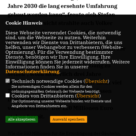
Jahre 2030 die lang ersehnte Umfahrung
gebaut werden kann“, freute sich Stefan
Teufel. Zuversicht strahlte auch Volker
Cookie Hinweis
Kauder aus, denn erstmals stehen die
Diese Webseite verwendet Cookies, die notwendig
sind, um die Webseite zu nutzen. Weiterhin
Finanzmittel für die im Deutschen
verwenden wir Dienste von Drittanbietern, die uns
helfen, unser Webangebot zu verbessern (Website-
Bundestag beschlossenen Projekte auch zur
Optmierung). Für die Verwendung bestimmter
Verfügung. „Nun geht es darum, das
Dienste, benötigen wir Ihre Einwilligung. Ihre
Einwilligung können Sie jederzeit widerrufen. Weitere
Planfeststellungsverfahren in Gang zu
Informationen finden Sie in unserer
Datenschutzerklärung
.
setzen“, wozu sicherlich drei Jahre
Technisch notwendige Cookies (
Übersicht
)
notwendig sind. „Bis 2030 ist gar nicht viel
Die notwendigen Cookies werden allein für den
Zeit“, gab er zu bedenken, „wir müssen
ordnungsgemäßen Gebrauch der Webseite benötigt.
Cookies von Drittanbietern (
Übersicht
)
Druck machen, dass wir zügig
Zur Optimierung unserer Webseite binden wir Dienste und
Angebote von Drittanbietern ein.
vorankommen.“ Die 120 Millionen Euro
stehen bereit.
Alle akzeptieren
Auswahl speichern
Wie die 550 Millionen für die Ertüchtigung der Gäubahn,