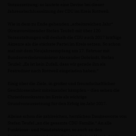
Voraussetzung: so lautete eine Devise bei dieser
Jahresabschlusssitzung der CDU im Kreis Rottweil.
Wie in dem zu Ende gehenden „arbeitsreichen Jahr“
(Kreisvorsitzender Stefan Teufel) mit über 120
Veranstaltungen will deshalb die CDU auch 2017 kräftige
Akzente als die stärkste Partei im Kreis setzen. So schon
mal mit dem Neujahrsempfang am 17. Februar mit
Bundesverkehrsminister Alexander Dobrindt. Stefan
Teufel: „Es ist kein Zufall, dass wir gerade ihn als
Festredner nach Rottweil eingeladen haben.“
Einig über die Ziele, in großer und freundschaftlicher
Geschlossenheit miteinander kämpfen – dies sehen die
Christdemokraten im Kreis als wichtige
Grundvoraussetzung für den Erfolg im Jahr 2017.
Alleine schon die zahlreichen, herzlichen Dankesworte von
Stefan Teufel „an die gesamte CDU-Familie.“ An alle
Funktions- und Mandatsträger, so auch an den