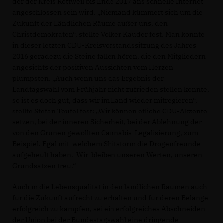
der der Kreis Rottweil bis Ende 2017 ans schnelle Internet
angeschlossen sein wird. „Niemand kümmert sich um die
Zukunft der Ländlichen Räume außer uns, den
Christdemokraten“, stellte Volker Kauder fest. Man konnte
in dieser letzten CDU-Kreisvorstandssitzung des Jahres
2016 geradezu die Steine fallen hören, die den Mitgliedern
angesichts der positiven Aussichten vom Herzen
plumpsten. „Auch wenn uns das Ergebnis der
Landtagswahl vom Frühjahr nicht zufrieden stellen konnte,
so ist es doch gut, dass wir im Land wieder mitregieren“,
stellte Stefan Teufel fest: „Wir können etliche CDU-Akzente
setzen, bei der inneren Sicherheit, bei der Ablehnung der
von den Grünen gewollten Cannabis-Legalisierung, zum
Beispiel. Egal mit welchem Shitstorm die Drogenfreunde
aufgeheult haben. Wir bleiben unseren Werten, unseren
Grundsätzen treu.“
Auch m die Lebensqualität in den ländlichen Räumen auch
für die Zukunft aufrecht zu erhalten und für deren Belange
erfolgreich zu kämpfen, sei ein erfolgreiches Abschneiden
der Union bei der Bundestagswahl eine dringende