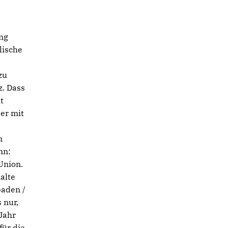
ang
lische
zu
. Dass
t
ber mit
n
nn:
Union.
alte
baden /
 nur,
Jahr
für die