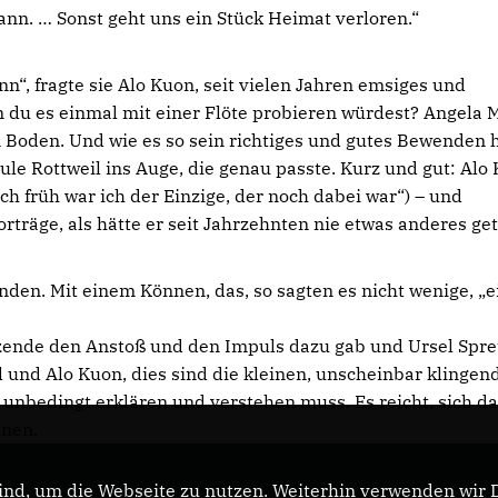
nn. … Sonst geht uns ein Stück Heimat verloren.“
nn“, fragte sie Alo Kuon, seit vielen Jahren emsiges und
n du es einmal mit einer Flöte probieren würdest? Angela 
n Boden. Und wie es so sein richtiges und gutes Bewenden ha
e Rottweil ins Auge, die genau passte. Kurz und gut: Alo
h früh war ich der Einzige, der noch dabei war“) – und
träge, als hätte er seit Jahrzehnten nie etwas anderes get
nden. Mit einem Können, das, so sagten es nicht wenige, „e
zende den Anstoß und den Impuls dazu gab und Ursel Spret
l und Alo Kuon, dies sind die kleinen, unscheinbar klingen
unbedingt erklären und verstehen muss. Es reicht, sich d
aunen.
nd, um die Webseite zu nutzen. Weiterhin verwenden wir Di