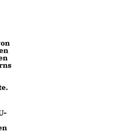
von
ten
en
erns
e
te.
U-
en