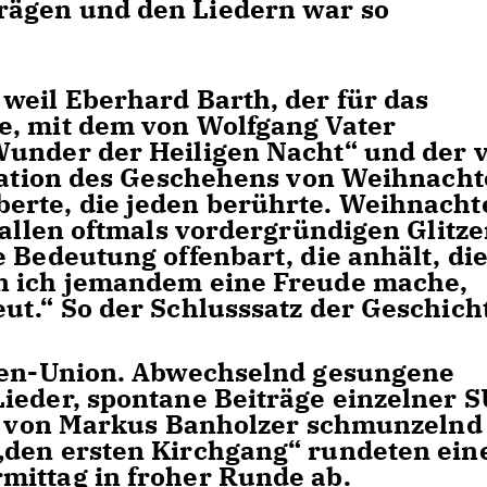
rägen und den Liedern war so
weil Eberhard Barth, der für das
e, mit dem von Wolfgang Vater
Wunder der Heiligen Nacht“ und der 
etation des Geschehens von Weihnach
erte, die jeden berührte. Weihnacht
 allen oftmals vordergründigen Glitz
 Bedeutung offenbart, die anhält, di
n ich jemandem eine Freude mache,
ut.“ So der Schlusssatz der Geschich
oren-Union. Abwechselnd gesungene
ieder, spontane Beiträge einzelner S
e, von Markus Banholzer schmunzelnd
„den ersten Kirchgang“ rundeten ein
mittag in froher Runde ab.