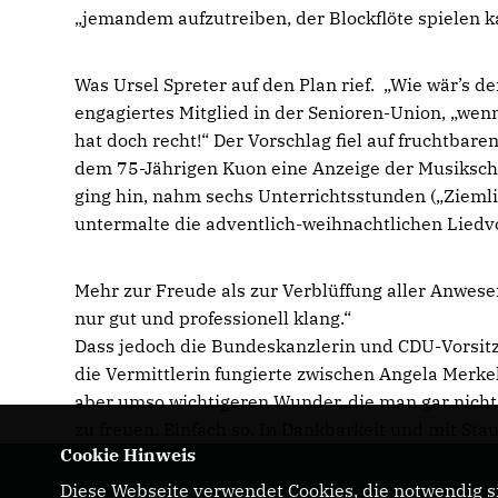
jemandem aufzutreiben, der Blockflöte spielen ka
Was Ursel Spreter auf den Plan rief. „Wie wär’s de
engagiertes Mitglied in der Senioren-Union, „wen
hat doch recht!“ Der Vorschlag fiel auf fruchtbare
dem 75-Jährigen Kuon eine Anzeige der Musikschul
ging hin, nahm sechs Unterrichtsstunden („Ziemlic
untermalte die adventlich-weihnachtlichen Liedvor
Mehr zur Freude als zur Verblüffung aller Anwese
nur gut und professionell klang.“
Dass jedoch die Bundeskanzlerin und CDU-Vorsit
die Vermittlerin fungierte zwischen Angela Merke
aber umso wichtigeren Wunder, die man gar nicht 
zu freuen. Einfach so. In Dankbarkeit und mit St
Cookie Hinweis
Diese Webseite verwendet Cookies, die notwendig si