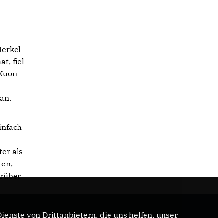
Merkel
t, fiel
 Kuon
an.
infach
er als
den,
arüber
enste von Drittanbietern, die uns helfen, unser