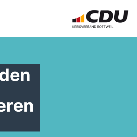
 den
eren