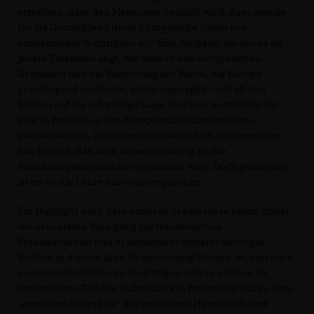
erreichen, dass den Menschen deutlich wird, dass gerade
für ins Deutschland diese Europäische Union von
existenzieller Wichtigkeit ist? Eine Aufgabe, bei der es an
jedem Einzelnen liegt, wie sehr er den europäischen
Gedanken und die Bedeutung der Werte, die Europa
grundlegend verbindet, selbst weitergibt – mit all den
Blicken auf die schwierige Lage. Und was noch blieb: wie
sehr in Brüssel, in den Europäischen Institutionen,
gearbeitet wird, in mühevoller Kleinarbeit, im Ringen um
das Europa, das noch immer zu wenig als die
Schicksalsgemeinschaft verstanden wird. Doch genau das
ist es, so die Lehre aus den Gesprächen.
Ein Highlight nach dem anderen prägte diese Fahrt, direkt
vor dem ersten Wahlgang zur französischen
Präsidentschaft und in Anbetracht weiterer wichtiger
Wahlen in diesem Jahr. So vielstimmig Europa ist, und auch
so unterschiedlich – zu besichtigen und zu erleben im
touristischen Teil des Aufenthalts in Brüssel bis hin zu dem
morbiden Charakter“ der belgischen Hauptstadt und