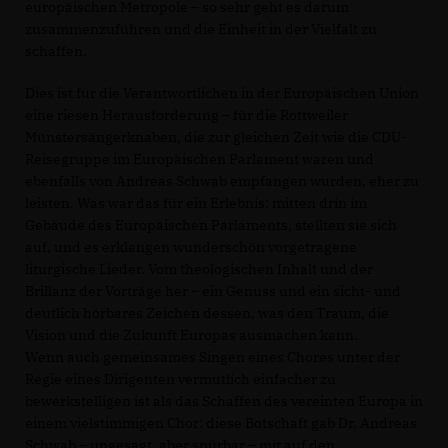
europäischen Metropole – so sehr geht es darum
zusammenzuführen und die Einheit in der Vielfalt zu
schaffen.
Dies ist für die Verantwortlichen in der Europäischen Union
eine riesen Herausforderung – für die Rottweiler
Münstersängerknaben, die zur gleichen Zeit wie die CDU-
Reisegruppe im Europäischen Parlament waren und
ebenfalls von Andreas Schwab empfangen wurden, eher zu
leisten. Was war das für ein Erlebnis: mitten drin im
Gebäude des Europäischen Parlaments, stellten sie sich
auf, und es erklangen wunderschön vorgetragene
liturgische Lieder. Vom theologischen Inhalt und der
Brillanz der Vorträge her – ein Genuss und ein sicht- und
deutlich hörbares Zeichen dessen, was den Traum, die
Vision und die Zukunft Europas ausmachen kann.
Wenn auch gemeinsames Singen eines Chores unter der
Regie eines Dirigenten vermutlich einfacher zu
bewerkstelligen ist als das Schaffen des vereinten Europa in
einem vielstimmigen Chor: diese Botschaft gab Dr. Andreas
Schwab – ungesagt, aber spürbar – mit auf den