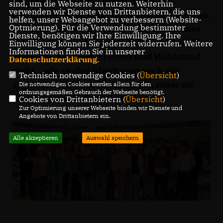
Verunsicherungen kommt es auf das
sind, um die Webseite zu nutzen. Weiterhin
verwenden wir Dienste von Drittanbietern, die uns
vereinigte Europa, die Europäische Union an.
helfen, unser Webangebot zu verbessern (Website-
Optmierung). Für die Verwendung bestimmter
Gerade in dieser Zeit, in der die EU in einer
Dienste, benötigen wir Ihre Einwilligung. Ihre
schwierigen Verfassung ist! Wiewohl sie für
Einwilligung können Sie jederzeit widerrufen. Weitere
Informationen finden Sie in unserer
Stabilität, Freiheit, Frieden und Wohlstand
Datenschutzerklärung
.
steht, „wie es dies überhaupt noch nie
Technisch notwendige Cookies (
Übersicht
)
gegeben hat“ (Andreas Schwab), muss sie
Die notwendigen Cookies werden allein für den
ordnungsgemäßen Gebrauch der Webseite benötigt.
über ihre zukünftige Gestaltung
Cookies von Drittanbietern (
Übersicht
)
Zur Optimierung unserer Webseite binden wir Dienste und
Angebote von Drittanbietern ein.
Alle akzeptieren
Auswahl speichern