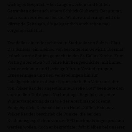
wichtiges Gespräch – bei Laugenwecken und kühlen
Getränken oder auch einem Schluck Glühwein. Der gut tat,
auch wenn es diesmal bei der Winterwanderung nicht die
klirrende Kälte gab, die gelegentlich auch schon mal
vorgeherrscht hat.
Zweifellos einer der schönsten Stadtteile von Sulz ist Glatt.
Das Schloss: ein Kleinod von besonderem Gewicht. Diesmal
jedoch wurde Station gemacht in der St. Gallus Kirche. Zum
Vortrag über etwa 750 Jahre Kirchengeschichte, mit immer
wieder erlebten und herbeigeführten Veränderungen,
Erneuerungen und den Verästelungen hin zur
Lokalgeschichte in dieser Raumschaft. Ein Vater uns, der
von Volker Kauder angestimmte „Große Gott“ beendete den
spirituellen Teil dieses Nachmittags. Er gehört zu jeder
Winterwanderung dazu wie der Abschlusshock samt
Politgespräch. Diesmal eben im Hotel „Züfle“. Exklusiv:
Volker Kauder beschrieb die Punkte, die bei den
Koalitionsgesprächen von der SPD nochmals angesprochen
werden wollen, doch er bekräftigte: „Wir bleiben bei unserer