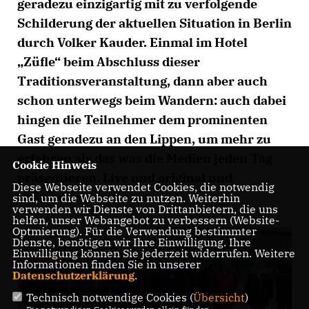
geradezu einzigartig mit zu verfolgende
Schilderung der aktuellen Situation in Berlin
durch Volker Kauder. Einmal im Hotel
Züfle“ beim Abschluss dieser
Traditionsveranstaltung, dann aber auch
schon unterwegs beim Wandern: auch dabei
hingen die Teilnehmer dem prominenten
Gast geradezu an den Lippen, um mehr zu
erfahren als das was die Medien jeden Tag
Cookie Hinweis
präsentieren. Live und original und
Diese Webseite verwendet Cookies, die notwendig
wahrheitsgetreu eben.
sind, um die Webseite zu nutzen. Weiterhin
verwenden wir Dienste von Drittanbietern, die uns
helfen, unser Webangebot zu verbessern (Website-
Optmierung). Für die Verwendung bestimmter
Dienste, benötigen wir Ihre Einwilligung. Ihre
Einwilligung können Sie jederzeit widerrufen. Weitere
Informationen finden Sie in unserer
Datenschutzerklärung
.
Technisch notwendige Cookies (
Übersicht
)