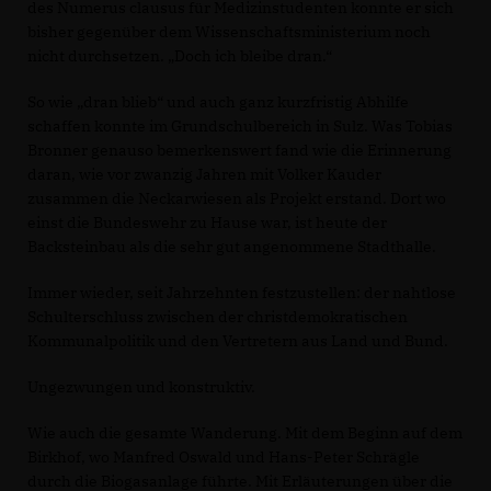
des Numerus clausus für Medizinstudenten konnte er sich
bisher gegenüber dem Wissenschaftsministerium noch
nicht durchsetzen. „Doch ich bleibe dran.“
So wie „dran blieb“ und auch ganz kurzfristig Abhilfe
schaffen konnte im Grundschulbereich in Sulz. Was Tobias
Bronner genauso bemerkenswert fand wie die Erinnerung
daran, wie vor zwanzig Jahren mit Volker Kauder
zusammen die Neckarwiesen als Projekt erstand. Dort wo
einst die Bundeswehr zu Hause war, ist heute der
Backsteinbau als die sehr gut angenommene Stadthalle.
Immer wieder, seit Jahrzehnten festzustellen: der nahtlose
Schulterschluss zwischen der christdemokratischen
Kommunalpolitik und den Vertretern aus Land und Bund.
Ungezwungen und konstruktiv.
Wie auch die gesamte Wanderung. Mit dem Beginn auf dem
Birkhof, wo Manfred Oswald und Hans-Peter Schrägle
durch die Biogasanlage führte. Mit Erläuterungen über die