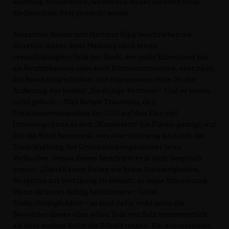
Richtung Schillerhöhe, wo bei den Sulzer Siedlern beim
Siedlerstüble Rast gemacht wurde.
Alexander Rinker und Hartmut Kipp beschrieben die
Situation dieses ihrer Meinung nach etwas
vernachlässigten Teils der Stadt, der mehr Einwohner hat
als Renfrizhausen oder auch Dürrenmettstetten, aber nicht
die Beachtung erhalten, der angemessen wäre. So die
Äußerung der beiden „Siedlungs-Vertreter“. Und es werde
nicht gebaut … Was Robert Trautwein, den
Fraktionsvorsitzenden der CDU auf den Plan rief.
Unterwegs hatte er den „Wanderern“ die Fläche gezeigt, auf
der die Stadt bauen will, was aber schwierig ist durch die
Zurückhaltung der Grundstückseigentümer beim
Verkaufen. Genau dieses berichtete er in dem Gespräch
erneut. „Überall sonst haben wir keine Schwierigkeiten,
Bauplätze zur Verfügung zu stellen“, so seine Erläuterung.
Wenn nichts so richtig funktioniere – Lokal,
Einkaufsmöglichkeit – so sind dafür wohl mehr die
Bewohner dieses eher edlen Teils von Sulz verantwortlich
als dass andere dafür die Schuld tragen. Ein interessantes,