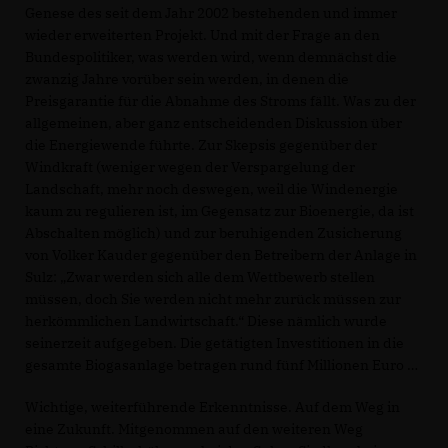
Genese des seit dem Jahr 2002 bestehenden und immer
wieder erweiterten Projekt. Und mit der Frage an den
Bundespolitiker, was werden wird, wenn demnächst die
zwanzig Jahre vorüber sein werden, in denen die
Preisgarantie für die Abnahme des Stroms fällt. Was zu der
allgemeinen, aber ganz entscheidenden Diskussion über
die Energiewende führte. Zur Skepsis gegenüber der
Windkraft (weniger wegen der Verspargelung der
Landschaft, mehr noch deswegen, weil die Windenergie
kaum zu regulieren ist, im Gegensatz zur Bioenergie, da ist
Abschalten möglich) und zur beruhigenden Zusicherung
von Volker Kauder gegenüber den Betreibern der Anlage in
Sulz: „Zwar werden sich alle dem Wettbewerb stellen
müssen, doch Sie werden nicht mehr zurück müssen zur
herkömmlichen Landwirtschaft.“ Diese nämlich wurde
seinerzeit aufgegeben. Die getätigten Investitionen in die
gesamte Biogasanlage betragen rund fünf Millionen Euro
Wichtige, weiterführende Erkenntnisse. Auf dem Weg in
eine Zukunft. Mitgenommen auf den weiteren Weg