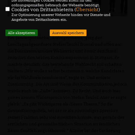
Die notwendigen Cookies werden allein für den
ordnungsgemäßen Gebrauch der Webseite benötigt.
Cookies von Drittanbietern (
Übersicht
)
Zur Optimierung unserer Webseite binden wir Dienste und
Angebote von Drittanbietern ein.
Alle akzeptieren
Auswahl speichern
Ein landespolitische „Aufregerthema“ ging der
Landtagsabgeordnete Stefan Teufel frontal und offen an:
die Diskussion um das Wahlrecht und damit den Streit
zwischen den beiden Koalitionspartnern in Stuttgart. Er
machte deutlich: das bestehende Wahlrecht soll erhalten
bleiben. „Wir wollen selbst bestimmen, welche Kandidaten
wir im Wahlkreis nominieren“, sagte er. Und erntete
Zustimmung. Die Art und Weise der Kommunikation jedoch
wurde auch im „Züfle“ kritisiert. Zu Recht. Und auch hier
gab es keinen Widerspruch von Stefan Teufel. Aber er sagte
gleich: „Es gibt Wichtigeres als dieses Thema.“ So die
Gesundheitspolitik, bei der er als zuständiger Sprecher
seiner Fraktion sehr viel erreichen konnte, was gerade der
ärztlichen und gesundheitlichen Situation im ländlichen
Raum deutlich zugutekommt.“ Alleine bei der Lockerung