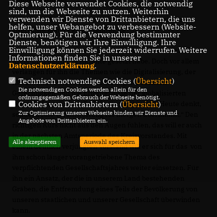
Diese Webseite verwendet Cookies, die notwendig
sind, um die Webseite zu nutzen. Weiterhin
verwenden wir Dienste von Drittanbietern, die uns
Bei seinem Rechenschaftsbericht über die vergangenen
helfen, unser Webangebot zu verbessern (Website-
zwei Jahre konnte er auf zahlreiche
Optmierung). Für die Verwendung bestimmter
Dienste, benötigen wir Ihre Einwilligung. Ihre
Einwilligung können Sie jederzeit widerrufen. Weitere
Aktionen und Veranstaltungen verweisen, mit denen die
Informationen finden Sie in unserer
Kreis-CDU deutliche Akzente gesetzt habe. Doch vor allem
Datenschutzerklärung
.
verlangen für ihn die Themen wie die Digitalisierung, der
Technisch notwendige Cookies (
Übersicht
)
Klimawandel, die Herausforderung der sozialen
Die notwendigen Cookies werden allein für den
Gerechtigkeit und die Erfordernisse der globalisierten
ordnungsgemäßen Gebrauch der Webseite benötigt.
Cookies von Drittanbietern (
Übersicht
)
Wirtschaft nach einer Politik, die nicht nur im Heute denkt,
Zur Optimierung unserer Webseite binden wir Dienste und
sondern „die Verantwortung für morgen übernimmt.“ Den
Angebote von Drittanbietern ein.
richtigen Kurs nicht aus den Augen fühlen, das will er auch
in der nächsten Amtsperiode des Kreisvorstandes. Mit
Alle akzeptieren
Auswahl speichern
einem deutlich verjüngten Vorstand will er sich für das von
ihm schon länger vorangetriebene Thema des
verpflichtenden Gesellschaftsjahres weiter einsetzen. Für
ihn ein Ansatz, der die in unserem Land bestehenden
Gräben, die Entfremdung eines Teils der Bevölkerung von
unseren staatlichen und unserer Gesellschaft überwinden
kann.