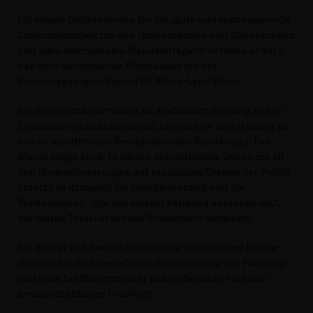
Mit seinen Dankesworten für die „gute und vertrauensvolle
Zusammenarbeit mit den Ortsverbänden und Gliederungen
und allen kommunalen Mandatsträgern“ verband er auch
das stets harmonische Miteinander mit der
Bundestagsabgeordneten Dr. Maria-Lena Weiss.
Bei ihrem Grußwort nahm sie ausführlich Stellung zu den
Koalitionsverhandlungen und begründete ihre Haltung zu
den so umstrittenen Beschlüssen des Bundestags. Der
Abend zeigte auch: In diesen dramatischen Zeiten mit all
den Herausforderungen auf sämtlichen Ebenen der Politik
braucht es dringend die Geschlossenheit und die
Verlässlichkeit, „die von diesem Parteitag ausgehen soll“,
wie Stefan Teufel in seinem Schlusswort bemerkte.
Bei dem er sich bedankte beim CDU-Ortsverband Fluorn-
Winzeln für die so exzellente Durchführung des Parteitags
und auch bei Bürgermeister Rainer Betschner für sein
freundschaftliches Grußwort.