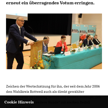
erneut ein überragendes Votum erringen.
Zeichen der Wertschätzung für ihn, der seit dem Jahr 2006
den Wahlkreis Rottweil auch als direkt gewählter
Abgeordneter im Landtag vertritt und dessen Aussage, „Ich
Cookie Hinweis
bin bereit für eine weitere Runde“ mit starken Beifall
honoriert wurde.